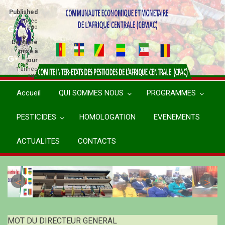
Aller
Published
au
1 année
ago
contenu
principal
Dernière
mise à
jour
1 année
ago
Accueil
QUI SOMMES NOUS
PROGRAMMES
PESTICIDES
HOMOLOGATION
EVENEMENTS
ACTUALITES
CONTACTS
MOT DU DIRECTEUR GENERAL