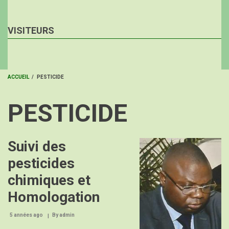
VISITEURS
ACCUEIL
/
PESTICIDE
FIL
PESTICIDE
D'ARIANE
Suivi des
Image
pesticides
chimiques et
Homologation
5 années ago
By
admin