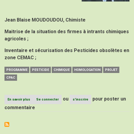
Jean Blaise MOUDOUDOU, Chimiste
Maitrise de la situation des firmes à intrants chimiques
agricoles ;
Inventaire et sécurisation des Pesticides obsolètes en
zone CEMAC ;
PROGRAMME
PESTICIDE
CHIMIQUE
HOMOLOGATION
PROJET
CPAC
ou
pour poster un
En savoir plus
sur
Se connecter
s'inscrire
Suivi
commentaire
des
pesticides
chimiques
et
Homologation