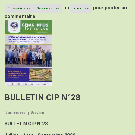
ou
pour poster un
En savoir plus
sur
Se connecter
s'inscrire
Bulletin
commentaire
CIP
Image
N°29
BULLETIN CIP N°28
5 années ago
By
admin
BULLETIN CIP N°28