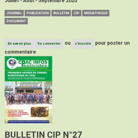
Juillet - Aout - Septembre 2020
JOURNAL
PUBLICATION
BULLETIN
CIP
MEDIATHEQUE
DOCUMENT
ou
pour poster un
En savoir plus
sur
Se connecter
s'inscrire
BULLETIN
commentaire
CIP
Image
N°28
BULLETIN CIP N°27