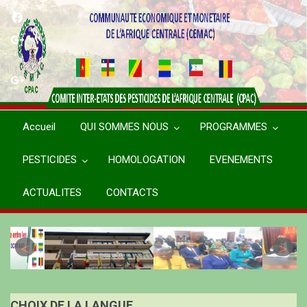
Aller
au
contenu
principal
Accueil
QUI SOMMES NOUS
PROGRAMMES
PESTICIDES
HOMOLOGATION
EVENEMENTS
ACTUALITES
CONTACTS
CHOIX DE LA LANGUE