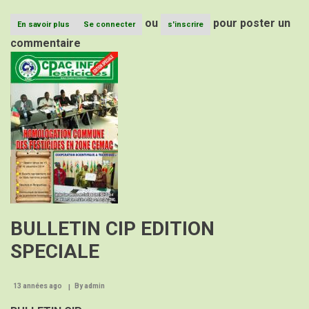
ou
pour poster un
En savoir plus
sur
Se connecter
s'inscrire
BULLETIN
commentaire
CIP
Image
N°25
BULLETIN CIP EDITION
SPECIALE
13 années ago
By
admin