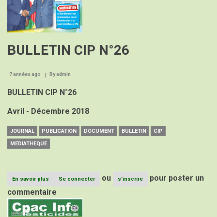
BULLETIN CIP N°26
7 années ago
By
admin
BULLETIN CIP N°26
Avril - Décembre 2018
JOURNAL
PUBLICATION
DOCUMENT
BULLETIN
CIP
MEDIATHEQUE
ou
pour poster un
En savoir plus
sur
Se connecter
s'inscrire
BULLETIN
commentaire
CIP
Image
N°26