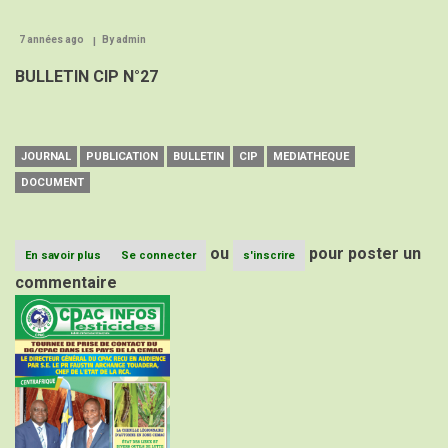
7 années ago
By
admin
BULLETIN CIP N°27
JOURNAL
PUBLICATION
BULLETIN
CIP
MEDIATHEQUE
DOCUMENT
ou
pour poster un
En savoir plus
sur
Se connecter
s'inscrire
BULLETIN
commentaire
CIP
Image
N°27