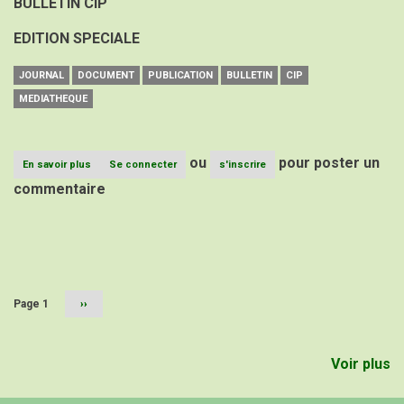
BULLETIN CIP
EDITION SPECIALE
JOURNAL
DOCUMENT
PUBLICATION
BULLETIN
CIP
MEDIATHEQUE
ou
pour poster un
En savoir plus
sur
Se connecter
s'inscrire
BULLETIN
commentaire
CIP
EDITION
SPECIALE
Pagination
Page 1
Page
››
suivante
Voir plus