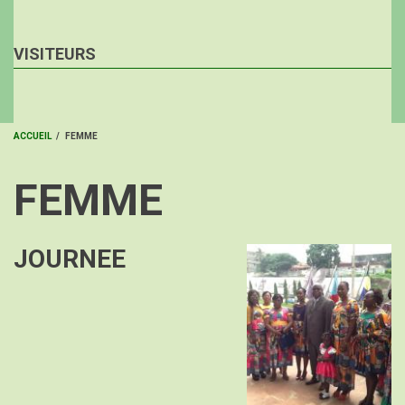
VISITEURS
ACCUEIL
/
FEMME
FIL
FEMME
D'ARIANE
JOURNEE
Image