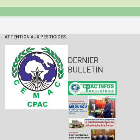
:
Les
femmes
à
l’honneur
au
CPAC
ATTENTION AUX PESTICIDES
DERNIER
BULLETIN