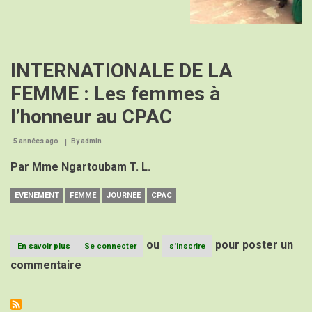
INTERNATIONALE DE LA
FEMME : Les femmes à
l’honneur au CPAC
5 années ago
By
admin
Par Mme Ngartoubam T. L.
EVENEMENT
FEMME
JOURNEE
CPAC
ou
pour poster un
En savoir plus
sur
Se connecter
s'inscrire
JOURNEE
commentaire
INTERNATIONALE
DE
LA
FEMME