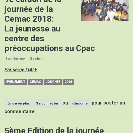
:
journée de la
Les
femmes
Cemac 2018:
à
l’honneur
La jeunesse au
au
CPAC
centre des
préoccupations au Cpac
5 années ago
By
admin
Par serge LIALE
EVENEMENT
CEMAC
JOURNEE
2018
ou
pour poster un
En savoir plus
sur
Se connecter
s'inscrire
9e
commentaire
édition
de
la
5ème Edition de la journée
journée