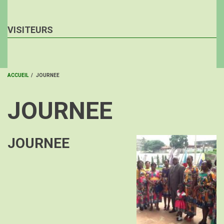
VISITEURS
ACCUEIL
/
JOURNEE
FIL
JOURNEE
D'ARIANE
JOURNEE
Image