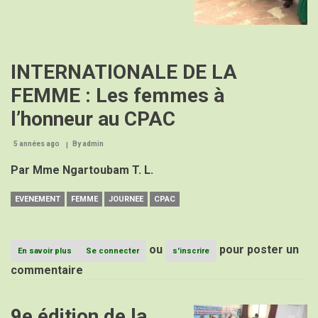
INTERNATIONALE DE LA
FEMME : Les femmes à
l’honneur au CPAC
5 années ago
By
admin
Par Mme Ngartoubam T. L.
EVENEMENT
FEMME
JOURNEE
CPAC
ou
pour poster un
En savoir plus
sur
Se connecter
s'inscrire
JOURNEE
commentaire
INTERNATIONALE
DE
LA
9e édition de la
Image
FEMME