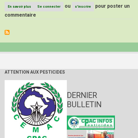
ou
pour poster un
En savoir plus
sur
Se connecter
s'inscrire
5ème
commentaire
Edition
de
la
journée
Cemac
:
journée
portes
ouvertes
au
cpac
ATTENTION AUX PESTICIDES
DERNIER
BULLETIN