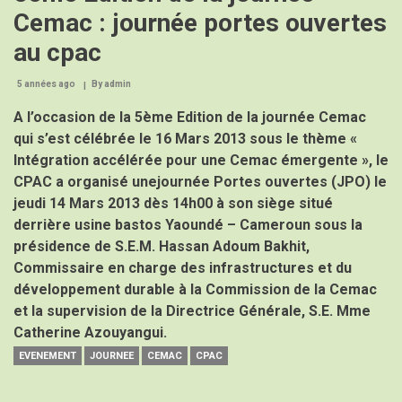
de
Cemac : journée portes ouvertes
la
Cemac
au cpac
2018:
La
jeunesse
5 années ago
By
admin
au
centre
A l’occasion de la 5ème Edition de la journée Cemac
des
qui s’est célébrée le 16 Mars 2013 sous le thème «
préoccupations
au
Intégration accélérée pour une Cemac émergente », le
Cpac
CPAC a organisé unejournée Portes ouvertes (JPO) le
jeudi 14 Mars 2013 dès 14h00 à son siège situé
derrière usine bastos Yaoundé – Cameroun sous la
présidence de S.E.M. Hassan Adoum Bakhit,
Commissaire en charge des infrastructures et du
développement durable à la Commission de la Cemac
et la supervision de la Directrice Générale, S.E. Mme
Catherine Azouyangui.
EVENEMENT
JOURNEE
CEMAC
CPAC