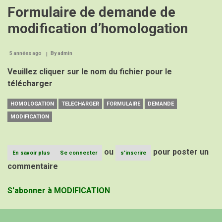
Formulaire de demande de
modification d’homologation
5 années ago
By
admin
Veuillez cliquer sur le nom du fichier pour le
télécharger
HOMOLOGATION
TELECHARGER
FORMULAIRE
DEMANDE
MODIFICATION
ou
pour poster un
En savoir plus
sur
Se connecter
s'inscrire
Formulaire
commentaire
de
demande
de
S'abonner à MODIFICATION
modification
d’homologation