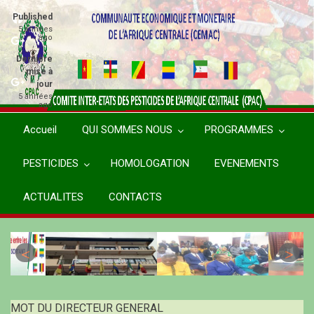
Aller
Published
au
5 années
ago
contenu
principal
Dernière
mise à
jour
5 années
ago
Accueil
QUI SOMMES NOUS
PROGRAMMES
PESTICIDES
HOMOLOGATION
EVENEMENTS
ACTUALITES
CONTACTS
MOT DU DIRECTEUR GENERAL