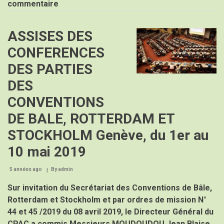
commentaire
au-
delà
de
ASSISES DES
Image
2020,
à
CONFERENCES
Stockholm,
Suède,
DES PARTIES
du
12
DES
–
15/03/
CONVENTIONS
2018
DE BALE, ROTTERDAM ET
STOCKHOLM Genève, du 1er au
10 mai 2019
5 années ago
By
admin
Sur invitation du Secrétariat des Conventions de Bâle,
Rotterdam et Stockholm et par ordres de mission N°
44 et 45 /2019 du 08 avril 2019, le Directeur Général du
CPAC a commis Messieurs MOUDOUDOU Jean Blaise,