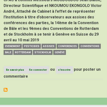
Directeur Scientifique et NKOUMOU EKONGOLO Victor
André, Attaché de Cabinet à l’effet de représenter
l’Institution à titre d’observateurs aux assises des
conférences des parties, la 14ème de la Convention
de Bâle et les 9èmes des Conventions de Rotterdam
et de Stockholm à se tenir à Genève en Suisse du 29
avril au 10 mai 2019
EVENEMENT
PESTICIDES
ASSISES
CONFERENCES
CONVENTIONS
BALE
ROTTERDAM
STOCKHOLM
GENÈVE
ou
pour poster un
En savoir plus
sur
Se connecter
s'inscrire
ASSISES
commentaire
DES
CONFERENCES
DES
PARTIES
DES
CONVENTIONS
DE
BALE,