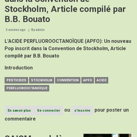
Stockholm, Article compilé par
B.B. Bouato
5 années ago
By
admin
L’ACIDE PERFLUOROOCTANOÏQUE (APFO): Un nouveau
Pop inscrit dans la Convention de Stockholm, Article
compilé par B.B. Bouato
Introduction
PESTICIDES
STOCKHOLM
CONVENTION
APFO
ACIDE
PERFLUOROOCTANOÏQUE
ou
pour poster un
En savoir plus
sur
Se connecter
s'inscrire
L’ACIDE
commentaire
PERFLUOROOCTANOÏQUE
(APFO):
Un
nouveau