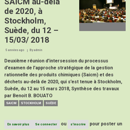
SAICM au-delà
Image
Pop
de 2020, à
inscrit
dans
Stockholm,
la
Convention
Suède, du 12 –
de
Stockholm,
15/03/ 2018
Article
compilé
par
5 années ago
By
admin
B.B.
Bouato
Deuxième réunion d’intersession du processus
d’examen de l’approche stratégique de la gestion
rationnelle des produits chimiques (Saicm) et des
déchets au-delà de 2020, qui s’est tenue à Stockholm,
Suède, du 12 au 15 mars 2018, Synthèse des travaux
par Benoit B. BOUATO
SAICM
STOCKHOLM
SUÈDE
ou
pour poster un
En savoir plus
sur
Se connecter
s'inscrire
SAICM