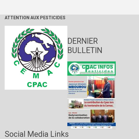
ROTTERDAM
ET
STOCKHOLM
ATTENTION AUX PESTICIDES
Genève,
du
1er
au
DERNIER
10
mai
BULLETIN
2019
Social Media Links