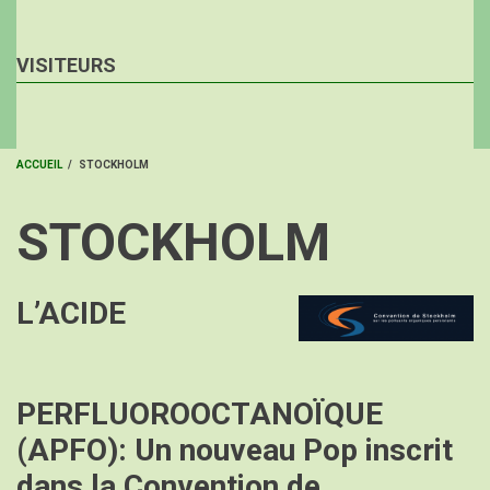
VISITEURS
ACCUEIL
/
STOCKHOLM
FIL
STOCKHOLM
D'ARIANE
L’ACIDE
Image
PERFLUOROOCTANOÏQUE
(APFO): Un nouveau Pop inscrit
dans la Convention de