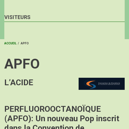
VISITEURS
ACCUEIL
/
APFO
FIL
APFO
D'ARIANE
L’ACIDE
Image
PERFLUOROOCTANOÏQUE
(APFO): Un nouveau Pop inscrit
dans la Convention de