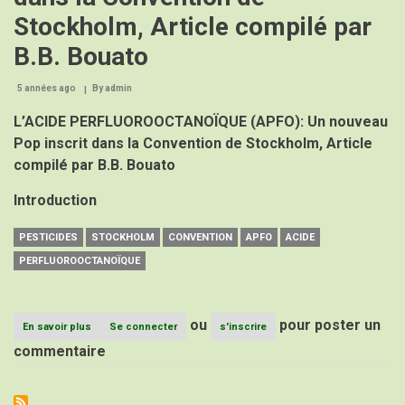
Stockholm, Article compilé par
B.B. Bouato
5 années ago
By
admin
L’ACIDE PERFLUOROOCTANOÏQUE (APFO): Un nouveau
Pop inscrit dans la Convention de Stockholm, Article
compilé par B.B. Bouato
Introduction
PESTICIDES
STOCKHOLM
CONVENTION
APFO
ACIDE
PERFLUOROOCTANOÏQUE
ou
pour poster un
En savoir plus
sur
Se connecter
s'inscrire
L’ACIDE
commentaire
PERFLUOROOCTANOÏQUE
(APFO):
Un
nouveau