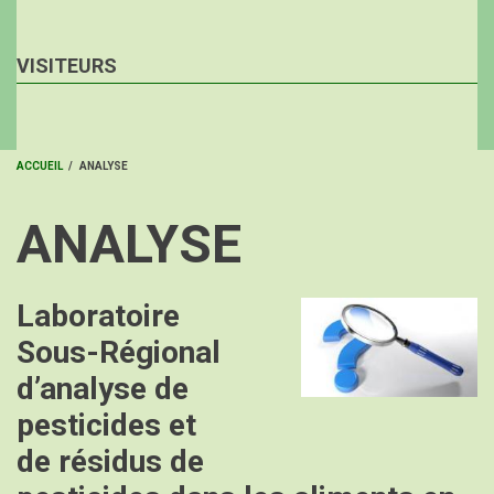
VISITEURS
ACCUEIL
/
ANALYSE
FIL
ANALYSE
D'ARIANE
Laboratoire
Image
Sous-Régional
d’analyse de
pesticides et
de résidus de