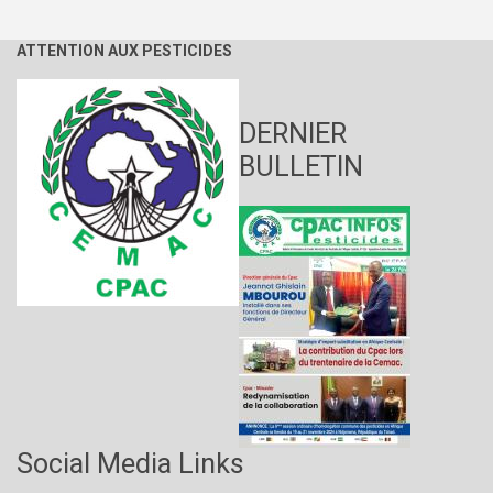
de
pesticides
dans
ATTENTION AUX PESTICIDES
les
aliments
en
Afrique
DERNIER
centrale
BULLETIN
Social Media Links