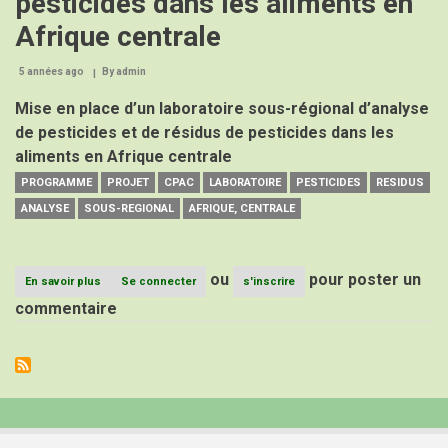
pesticides dans les aliments en
Afrique centrale
5 années ago
By
admin
Mise en place d’un laboratoire sous-régional d’analyse
de pesticides et de résidus de pesticides dans les
aliments en Afrique centrale
PROGRAMME
PROJET
CPAC
LABORATOIRE
PESTICIDES
RESIDUS
ANALYSE
SOUS-REGIONAL
AFRIQUE, CENTRALE
ou
pour poster un
En savoir plus
sur
Se connecter
s'inscrire
Laboratoire
commentaire
Sous-
Régional
d’analyse
de
pesticides
et
de
résidus