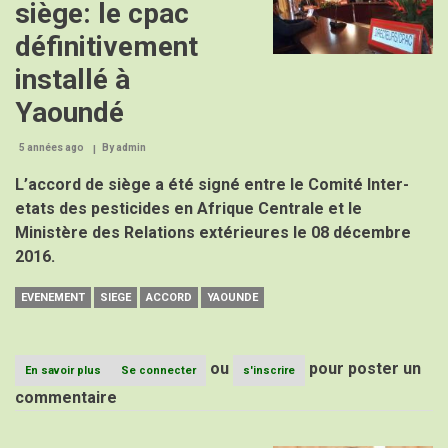
siège: le cpac
définitivement
installé à
Yaoundé
5 années ago
By
admin
L’accord de siège a été signé entre le Comité Inter-
etats des pesticides en Afrique Centrale et le
Ministère des Relations extérieures le 08 décembre
2016.
EVENEMENT
SIEGE
ACCORD
YAOUNDE
ou
pour poster un
En savoir plus
sur
Se connecter
s'inscrire
Accord
commentaire
de
siège:
le