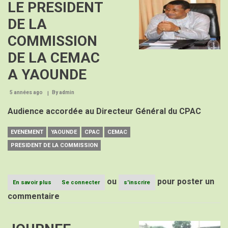
LE PRESIDENT
Image
cpac
définitivement
DE LA
installé
à
COMMISSION
Yaoundé
DE LA CEMAC
A YAOUNDE
5 années ago
By
admin
Audience accordée au Directeur Général du CPAC
EVENEMENT
YAOUNDE
CPAC
CEMAC
PRESIDENT DE LA COMMISSION
ou
pour poster un
En savoir plus
sur
Se connecter
s'inscrire
LE
commentaire
PRESIDENT
DE
LA
Image
COMMISSION