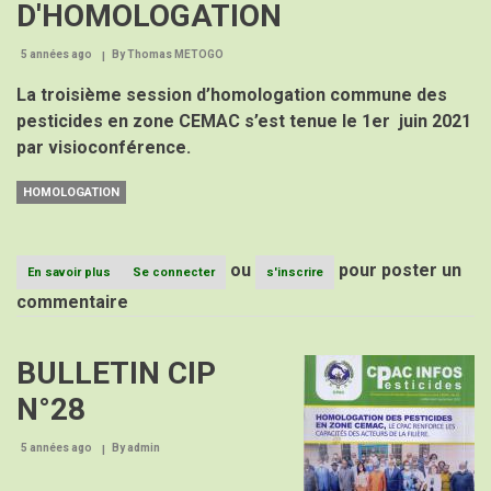
D'HOMOLOGATION
5 années ago
By
Thomas METOGO
La troisième session d’homologation commune des
pesticides en zone CEMAC s’est tenue le 1er
juin 2021
par visioconférence.
HOMOLOGATION
ou
pour poster un
En savoir plus
sur
Se connecter
s'inscrire
TROISIEME
commentaire
SESSION
D'HOMOLOGATION
BULLETIN CIP
Image
N°28
5 années ago
By
admin