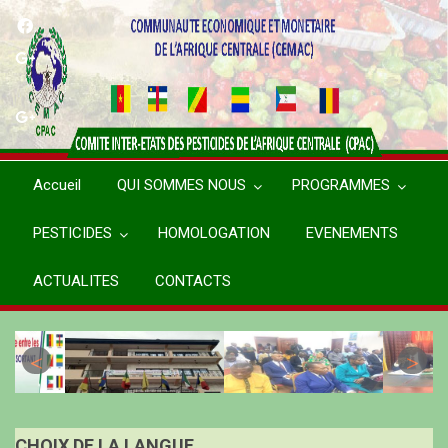
Aller
au
contenu
principal
Accueil
QUI SOMMES NOUS
PROGRAMMES
PESTICIDES
HOMOLOGATION
EVENEMENTS
ACTUALITES
CONTACTS
CHOIX DE LA LANGUE