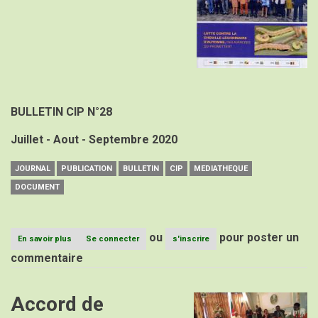
BULLETIN CIP N°28
Juillet - Aout - Septembre 2020
JOURNAL
PUBLICATION
BULLETIN
CIP
MEDIATHEQUE
DOCUMENT
ou
pour poster un
En savoir plus
sur
Se connecter
s'inscrire
BULLETIN
commentaire
CIP
N°28
Accord de
Image