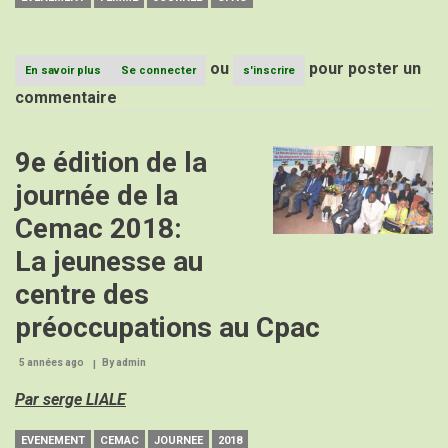
ou
pour poster un
En savoir plus
sur
Se connecter
s'inscrire
JOURNEE
commentaire
INTERNATIONALE
DE
LA
9e édition de la
Image
FEMME
:
journée de la
Les
femmes
Cemac 2018:
à
l’honneur
La jeunesse au
au
CPAC
centre des
préoccupations au Cpac
5 années ago
By
admin
Par serge LIALE
EVENEMENT
CEMAC
JOURNEE
2018