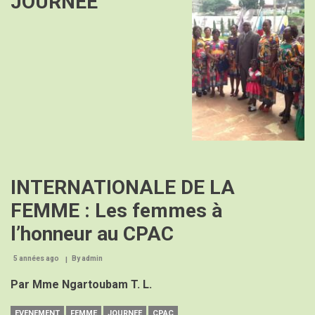
JOURNEE
DE
LA
CEMAC
A
YAOUNDE
INTERNATIONALE DE LA
FEMME : Les femmes à
l’honneur au CPAC
5 années ago
By
admin
Par Mme Ngartoubam T. L.
EVENEMENT
FEMME
JOURNEE
CPAC