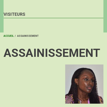
VISITEURS
ACCUEIL
/
ASSAINISSEMENT
FIL
ASSAINISSEMENT
D'ARIANE
Image