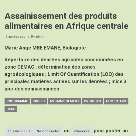
Assainissement des produits
alimentaires en Afrique centrale
5 années ago
By
admin
Marie Ange MBE EMANE, Biologiste
Répertoire des denrées agricoles consommées en
zone CEMAC ; détermination des zones
agroécologiques ; Limit Of Quantification (LOQ) des
principales matières actives sur les denrées ; mise à
jour des connaissances
PROGRAMME
PROJET
ASSAINISSEMENT
PRODUITS
ALIMENTAIRE
CPAC
ou
pour poster un
En savoir plus
sur
Se connecter
s'inscrire