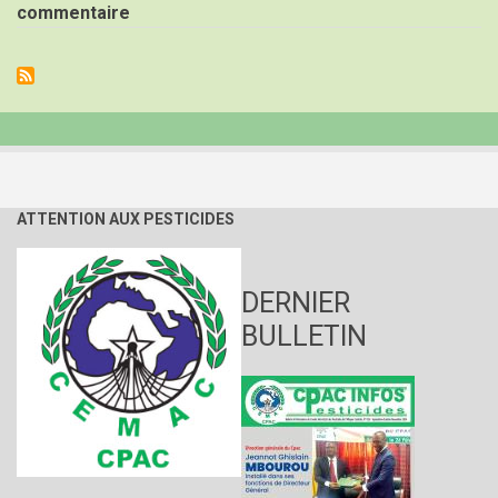
Assainissement
commentaire
des
produits
alimentaires
en
Afrique
centrale
ATTENTION AUX PESTICIDES
DERNIER
BULLETIN