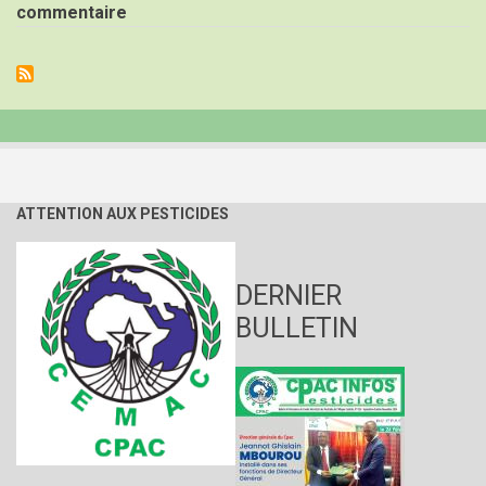
Assainissement
commentaire
des
produits
alimentaires
en
Afrique
centrale
ATTENTION AUX PESTICIDES
DERNIER
BULLETIN