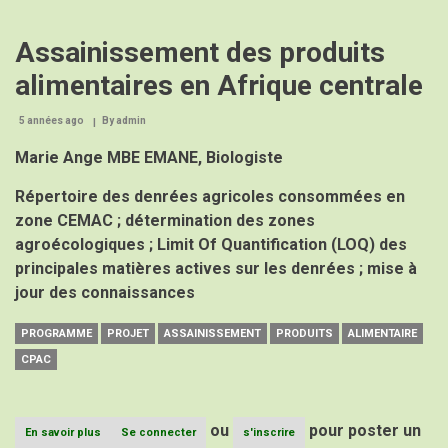
Assainissement des produits
alimentaires en Afrique centrale
5 années ago
By
admin
Marie Ange MBE EMANE, Biologiste
Répertoire des denrées agricoles consommées en
zone CEMAC ; détermination des zones
agroécologiques ; Limit Of Quantification (LOQ) des
principales matières actives sur les denrées ; mise à
jour des connaissances
PROGRAMME
PROJET
ASSAINISSEMENT
PRODUITS
ALIMENTAIRE
CPAC
ou
pour poster un
En savoir plus
sur
Se connecter
s'inscrire