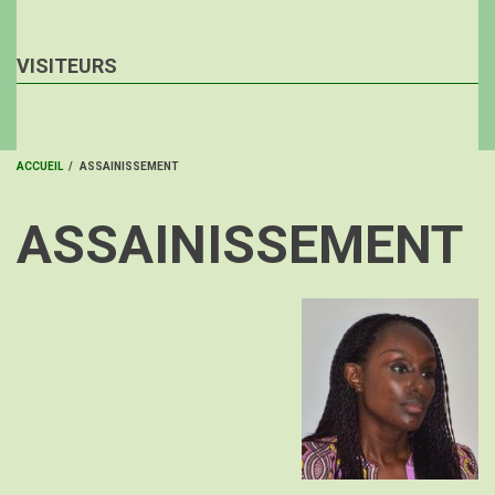
VISITEURS
ACCUEIL
/
ASSAINISSEMENT
FIL
ASSAINISSEMENT
D'ARIANE
Image