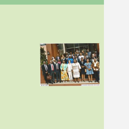
Image
r