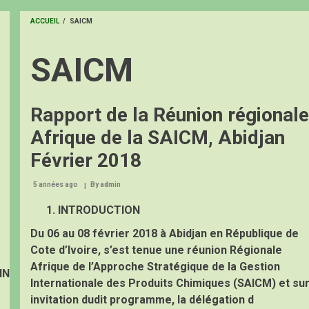
ACCUEIL
/
SAICM
FIL
SAICM
D'ARIANE
Rapport de la Réunion régionale
Afrique de la SAICM, Abidjan
Février 2018
5 années ago
By
admin
INTRODUCTION
Du 06 au 08 février 2018 à Abidjan en République de
Cote d’Ivoire, s’est tenue une réunion Régionale
Afrique de l’Approche Stratégique de la Gestion
IN
Internationale des Produits Chimiques (SAICM) et su
invitation dudit programme, la délégation d