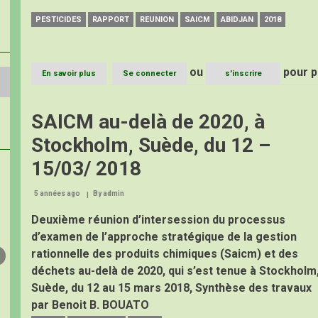
PESTICIDES
RAPPORT
REUNION
SAICM
ABIDJAN
2018
ou
pour p
En savoir plus
sur
Se connecter
s'inscrire
Rapport
de
la
SAICM au-delà de 2020, à
Réunion
régionale
Stockholm, Suède, du 12 –
Afrique
de
15/03/ 2018
la
SAICM,
5 années ago
By
Abidjan
admin
Février
Deuxième réunion d’intersession du processus
2018
d’examen de l’approche stratégique de la gestion
rationnelle des produits chimiques (Saicm) et des
déchets au-delà de 2020, qui s’est tenue à Stockholm
Suède, du 12 au 15 mars 2018, Synthèse des travaux
par Benoit B. BOUATO